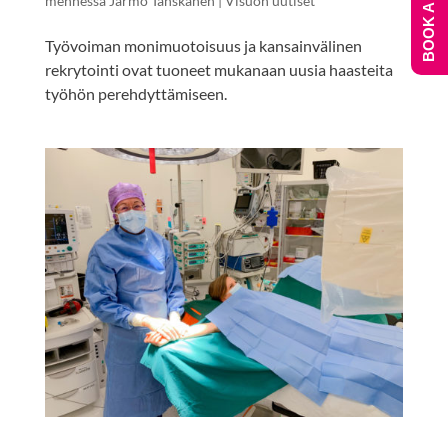
BOOK A DEMO
mennessä
Jarmo Tanskanen
|
Visuon uutiset
Työvoiman monimuotoisuus ja kansainvälinen
rekrytointi ovat tuoneet mukanaan uusia haasteita
työhön perehdyttämiseen.