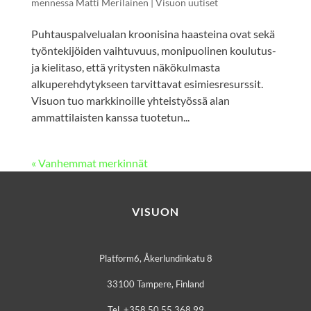
mennessä
Matti Meriläinen
|
Visuon uutiset
Puhtauspalvelualan kroonisina haasteina ovat sekä
työntekijöiden vaihtuvuus, monipuolinen koulutus-
ja kielitaso, että yritysten näkökulmasta
alkuperehdytykseen tarvittavat esimiesresurssit.
Visuon tuo markkinoille yhteistyössä alan
ammattilaisten kanssa tuotetun...
« Vanhemmat merkinnät
VISUON
Platform6, Åkerlundinkatu 8
33100 Tampere, Finland
Tel. +358 50 55 368 99