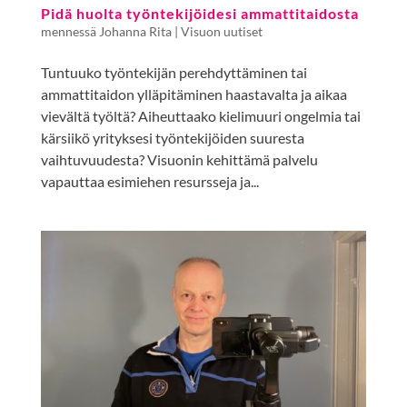
Pidä huolta työntekijöidesi ammattitaidosta
mennessä
Johanna Rita
|
Visuon uutiset
Tuntuuko työntekijän perehdyttäminen tai
ammattitaidon ylläpitäminen haastavalta ja aikaa
vievältä työltä? Aiheuttaako kielimuuri ongelmia tai
kärsiikö yrityksesi työntekijöiden suuresta
vaihtuvuudesta? Visuonin kehittämä palvelu
vapauttaa esimiehen resursseja ja...