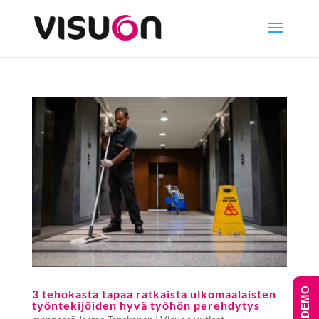
3 tehokasta tapaa ratkaista ulkomaalaisten
työntekijöiden hyvä työhön perehdytys