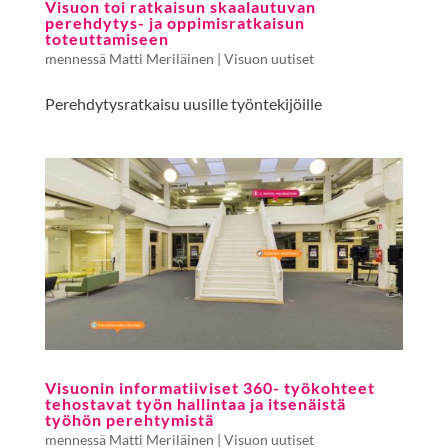
Visuon toi ratkaisun skaalautuvan
perehdytys- ja oppimisratkaisun
toteuttamiseen
mennessä
Matti Meriläinen
|
Visuon uutiset
Perehdytysratkaisu uusille työntekijöille
Visuonin informatiiviset 360- työkohteet
tehostavat työn hallintaa ja itsenäistä
työhön perehtymistä
mennessä
Matti Meriläinen
|
Visuon uutiset