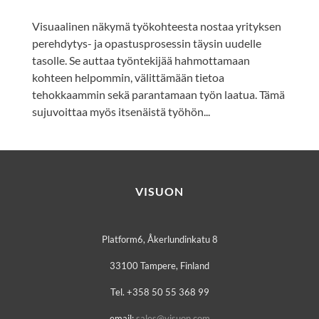
Visuaalinen näkymä työkohteesta nostaa yrityksen
perehdytys- ja opastusprosessin täysin uudelle
tasolle. Se auttaa työntekijää hahmottamaan
kohteen helpommin, välittämään tietoa
tehokkaammin sekä parantamaan työn laatua. Tämä
sujuvoittaa myös itsenäistä työhön...
VISUON
Platform6, Åkerlundinkatu 8
33100 Tampere, Finland
Tel. +358 50 55 368 99
email:
sales@visuon.com