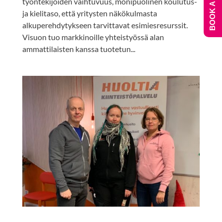
BOOK A DEMO
työntekijöiden vaihtuvuus, monipuolinen koulutus-
ja kielitaso, että yritysten näkökulmasta
alkuperehdytykseen tarvittavat esimiesresurssit.
Visuon tuo markkinoille yhteistyössä alan
ammattilaisten kanssa tuotetun...