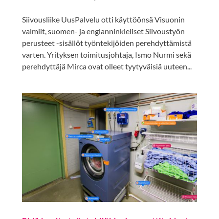
Siivousliike UusPalvelu otti käyttöönsä Visuonin
valmiit, suomen- ja englanninkieliset Siivoustyön
perusteet -sisällöt työntekijöiden perehdyttämistä
varten. Yrityksen toimitusjohtaja, Ismo Nurmi sekä
perehdyttäjä Mirca ovat olleet tyytyväisiä uuteen...