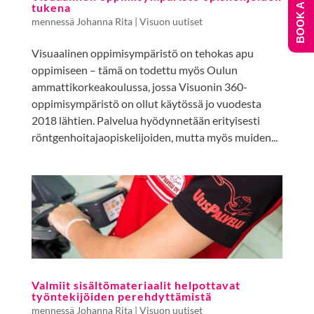
BOOK A DEMO
tukena
mennessä
Johanna Rita
|
Visuon uutiset
Visuaalinen oppimisympäristö on tehokas apu
oppimiseen – tämä on todettu myös Oulun
ammattikorkeakoulussa, jossa Visuonin 360-
oppimisympäristö on ollut käytössä jo vuodesta
2018 lähtien. Palvelua hyödynnetään erityisesti
röntgenhoitajaopiskelijoiden, mutta myös muiden...
Valmiit sisältömateriaalit helpottavat
työntekijöiden perehdyttämistä
mennessä
Johanna Rita
|
Visuon uutiset