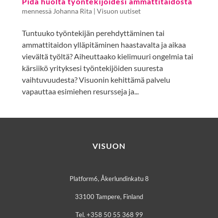
Pidä huolta työntekijöidesi ammattitaidosta
mennessä
Johanna Rita
|
Visuon uutiset
Tuntuuko työntekijän perehdyttäminen tai
ammattitaidon ylläpitäminen haastavalta ja aikaa
vievältä työltä? Aiheuttaako kielimuuri ongelmia tai
kärsiikö yrityksesi työntekijöiden suuresta
vaihtuvuudesta? Visuonin kehittämä palvelu
vapauttaa esimiehen resursseja ja...
VISUON
Platform6, Åkerlundinkatu 8
33100 Tampere, Finland
Tel. +358 50 55 368 99